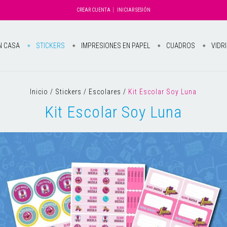
CREAR CUENTA
INICIAR SESIÓN
N CASA
STICKERS
IMPRESIONES EN PAPEL
CUADROS
VIDR
Inicio
/
Stickers
/
Escolares
/
Kit Escolar Soy Luna
Kit Escolar Soy Luna